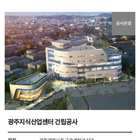
대구테크노4초등학교 및 유치원 신축공사...
공사완료
위치
대구광역시
공사완료
공사금액
16,275,513,417원
공사기간
2015년8월3일~2016년10월25일
발주처
대구광역시교육청
관심사업등록
광주지식산업센터 건립공사
자세히보기