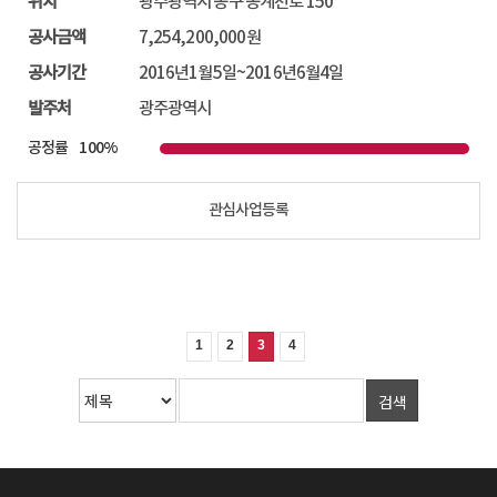
위치
광주광역시 동구 동계천로 150
공사금액
7,254,200,000원
공사기간
2016년1월5일~2016년6월4일
발주처
광주광역시
공정률
100%
관심사업등록
광주지식산업센터 건립공사
공사완료
1
2
3
4
위치
광주광역시 동구 동계천로 150
공사금액
7,254,200,000원
검색
공사기간
2016년1월5일~2016년6월4일
발주처
광주광역시