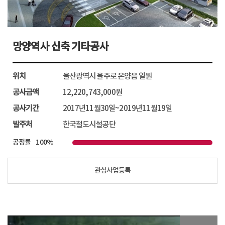
망양역사 신축 기타공사
위치
울산광역시 을주로 온양읍 일원
공사금액
12,220,743,000원
공사기간
2017년11월30일~2019년11월19일
발주처
한국철도시설공단
공정률
100%
관심사업등록
망양역사 신축 기타공사
공사완료