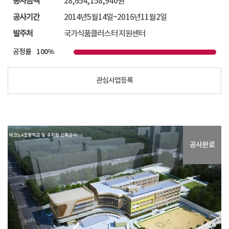
공사금액
28,654,158,940원
공사기간
2014년5월14일~2016년11월2일
발주처
국가식품클러스터 지원센터
공정률
100%
관심사업등록
국가식품클러스터 6대 기업지원시설 건립 건축공사...
공사완료
위치
전라북도 익산시 왕궁면 S1부지
공사완료
공사금액
28,654,158,940원
공사기간
2014년5월14일~2016년11월2일
발주처
국가식품클러스터 지원센터