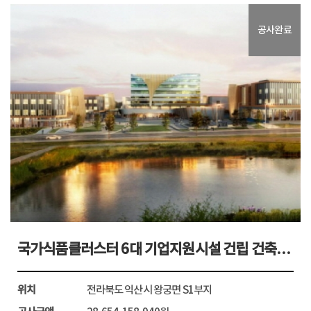
위치
광주광역시 동구 제봉로 42 전남대병원 내
공사완료
공사금액
14,281,068,540원
공사기간
2016년3월15일~2017년12월31일
발주처
전남대학교병원
관심사업등록
국가식품클러스터 6대 기업지원시설 건립 건축공사...
자세히보기
위치
전라북도 익산시 왕궁면 S1부지