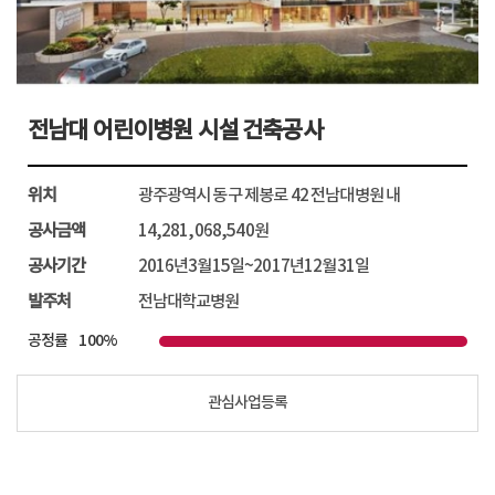
관심사업등록
전남대 어린이병원 시설 건축공사
자세히보기
위치
광주광역시 동구 제봉로 42 전남대병원 내
공사금액
14,281,068,540원
공사기간
2016년3월15일~2017년12월31일
발주처
전남대학교병원
공정률
100%
관심사업등록
전남대 어린이병원 시설 건축공사
공사완료