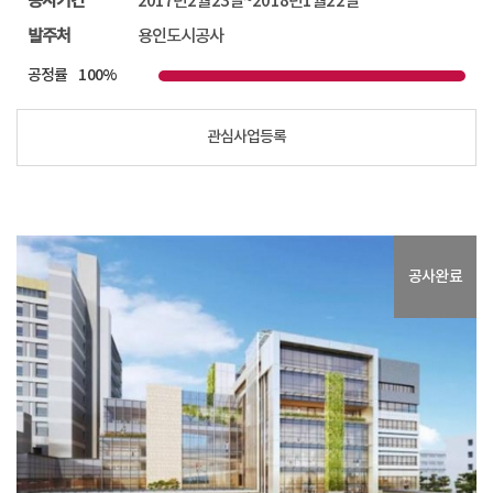
공사기간
2017년2월23일~2018년1월22일
발주처
용인도시공사
공정률
100%
관심사업등록
용인 역북(가칭)역일초등학교 신축 건설공사...
공사완료
위치
경기도 용인시 역북동
공사완료
공사금액
8,447,332,932원
공사기간
2017년2월23일~2018년1월22일
발주처
용인도시공사